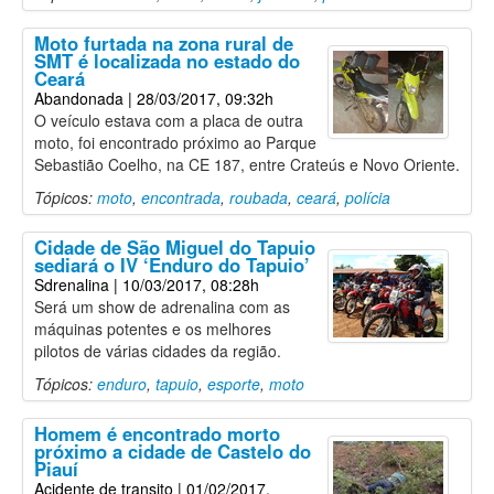
Moto furtada na zona rural de
SMT é localizada no estado do
Ceará
Abandonada
| 28/03/2017, 09:32h
O veículo estava com a placa de outra
moto, foi encontrado próximo ao Parque
Sebastião Coelho, na CE 187, entre Crateús e Novo Oriente.
Tópicos:
moto
,
encontrada
,
roubada
,
ceará
,
polícia
Cidade de São Miguel do Tapuio
sediará o IV ‘Enduro do Tapuio’
Sdrenalina
| 10/03/2017, 08:28h
Será um show de adrenalina com as
máquinas potentes e os melhores
pilotos de várias cidades da região.
Tópicos:
enduro
,
tapuio
,
esporte
,
moto
Homem é encontrado morto
próximo a cidade de Castelo do
Piauí
Acidente de transito
| 01/02/2017,