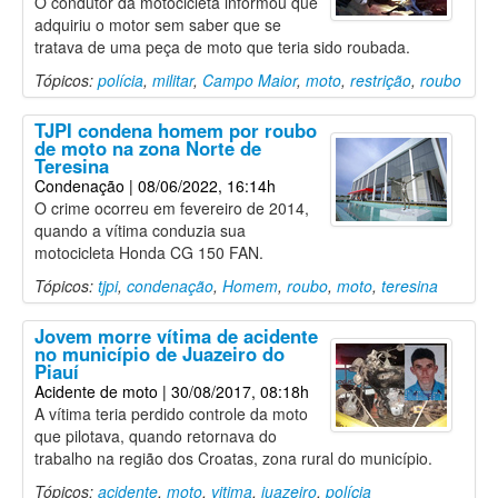
O condutor da motocicleta informou que
adquiriu o motor sem saber que se
tratava de uma peça de moto que teria sido roubada.
Tópicos:
polícia
,
militar
,
Campo Maior
,
moto
,
restrição
,
roubo
TJPI condena homem por roubo
de moto na zona Norte de
Teresina
Condenação
| 08/06/2022, 16:14h
O crime ocorreu em fevereiro de 2014,
quando a vítima conduzia sua
motocicleta Honda CG 150 FAN.
Tópicos:
tjpi
,
condenação
,
Homem
,
roubo
,
moto
,
teresina
Jovem morre vítima de acidente
no município de Juazeiro do
Piauí
Acidente de moto
| 30/08/2017, 08:18h
A vítima teria perdido controle da moto
que pilotava, quando retornava do
trabalho na região dos Croatas, zona rural do município.
Tópicos:
acidente
,
moto
,
vitima
,
juazeiro
,
polícia