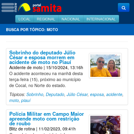
LOCAL
REGIONAL
NACIONAL
INTERNACIONAL
BUSCA POR TÓPICO: MOTO
Sobrinho do deputado Júlio
César e esposa morrem em
acidente de moto no Piauí
Acidente de moto
| 15/10/2024, 13:16h
O acidente aconteceu na manhã desta
terça-feira (15), próximo ao município
de Cocal, no Norte do estado.
Tópicos:
Sobrinho
,
Deputado
,
Júlio César
,
esposa
,
acidente
,
moto
,
piauí
Polícia Militar em Campo Maior
apreende moto com restrição
de roubo
Blitz de rotina
| 11/02/2023, 09:41h