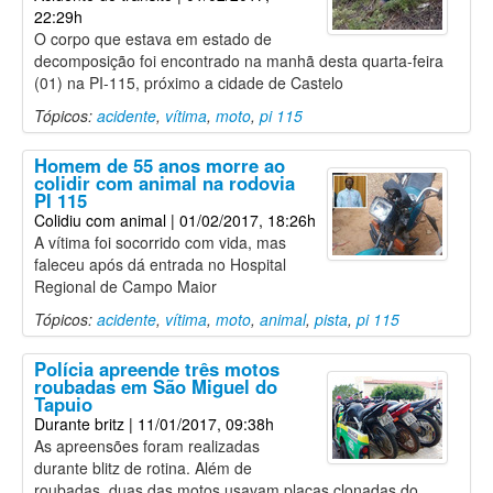
22:29h
O corpo que estava em estado de
decomposição foi encontrado na manhã desta quarta-feira
(01) na PI-115, próximo a cidade de Castelo
Tópicos:
acidente
,
vítima
,
moto
,
pi 115
Homem de 55 anos morre ao
colidir com animal na rodovia
PI 115
Colidiu com animal
| 01/02/2017, 18:26h
A vítima foi socorrido com vida, mas
faleceu após dá entrada no Hospital
Regional de Campo Maior
Tópicos:
acidente
,
vítima
,
moto
,
animal
,
pista
,
pi 115
Polícia apreende três motos
roubadas em São Miguel do
Tapuio
Durante britz
| 11/01/2017, 09:38h
As apreensões foram realizadas
durante blitz de rotina. Além de
roubadas, duas das motos usavam placas clonadas do