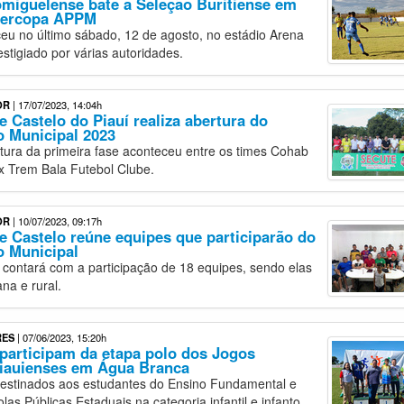
miguelense bate a Seleção Buritiense em
percopa APPM
eu no último sábado, 12 de agosto, no estádio Arena
estigiado por várias autoridades.
OR
| 17/07/2023, 14:04h
e Castelo do Piauí realiza abertura do
 Municipal 2023
tura da primeira fase aconteceu entre os times Cohab
x Trem Bala Futebol Clube.
OR
| 10/07/2023, 09:17h
de Castelo reúne equipes que participarão do
 Municipal
ontará com a participação de 18 equipes, sendo elas
na e rural.
RES
| 07/06/2023, 15:20h
participam da etapa polo dos Jogos
Piauienses em Água Branca
destinados aos estudantes do Ensino Fundamental e
as Públicas Estaduais na categoria infantil e infanto.