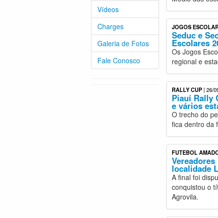
Vídeos
Charges
JOGOS ESCOLA
Seduc e Sec
Escolares 2
Galeria de Fotos
Os Jogos Escol
Fale Conosco
regional e esta
RALLY CUP
| 26/0
Piauí Rally
e vários est
O trecho do pe
fica dentro da
FUTEBOL AMAD
Vereadores 
localidade 
A final foi di
conquistou o t
Agrovila.