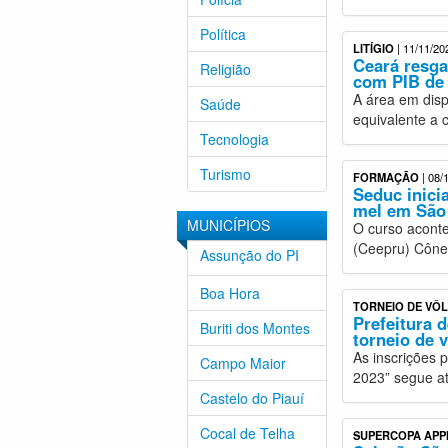
Política
LITÍGIO
| 11/11/20
Ceará resga
Religião
com PIB de 
A área em disp
Saúde
equivalente a 
Tecnologia
Turismo
FORMAÇÃO
| 08/
Seduc inici
mel em São
MUNICÍPIOS
O curso aconte
(Ceepru) Cône
Assunção do PI
Boa Hora
TORNEIO DE VÔL
Prefeitura 
Buriti dos Montes
torneio de v
As inscrições 
Campo Maior
2023” segue at
Castelo do Piauí
Cocal de Telha
SUPERCOPA APP