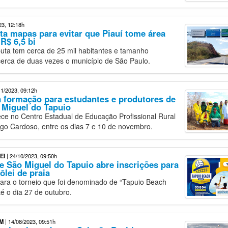
23, 12:18h
ta mapas para evitar que Piauí tome área
R$ 6,5 bi
uta tem cerca de 25 mil habitantes e tamanho
cerca de duas vezes o município de São Paulo.
11/2023, 09:12h
a formação para estudantes e produtores de
 Miguel do Tapuio
ce no Centro Estadual de Educação Profissional Rural
go Cardoso, entre os dias 7 e 10 de novembro.
EI
| 24/10/2023, 09:50h
de São Miguel do Tapuio abre inscrições para
ôlei de praia
para o torneio que foi denominado de “Tapuio Beach
é o dia 27 de outubro.
M
| 14/08/2023, 09:51h