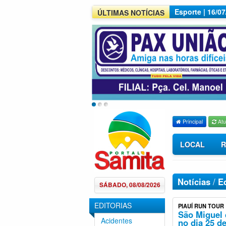
Esporte | 16/0
ÚLTIMAS NOTÍCIAS
Principal
Atu
LOCAL
R
Notícias
/
Ed
SÁBADO, 08/08/2026
EDITORIAS
PIAUÍ RUN TOUR
São Miguel 
Acidentes
no dia 25 de