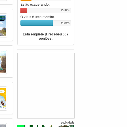
Estão exagerando.
13,51%
O vírus é uma mentira.
64,25%
Esta enquete já recebeu 607
opniões.
publicidade