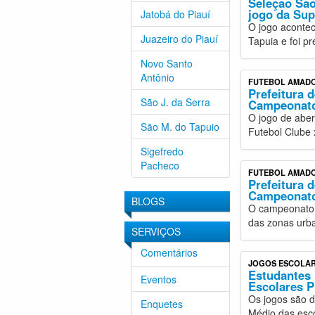
Seleção São
jogo da Su
Jatobá do Piauí
O jogo acontec
Juazeiro do Piauí
Tapuia e foi pr
Novo Santo
Antônio
FUTEBOL AMAD
Prefeitura d
São J. da Serra
Campeonato
O jogo de aber
São M. do Tapuio
Futebol Clube 
Sigefredo
Pacheco
FUTEBOL AMAD
Prefeitura 
Campeonato
BLOGS
O campeonato c
das zonas urba
SERVIÇOS
Comentários
JOGOS ESCOLA
Estudantes 
Eventos
Escolares 
Os jogos são 
Enquetes
Médio das escol