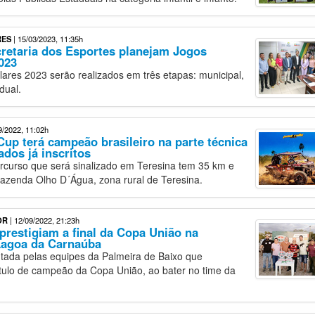
RES
| 15/03/2023, 11:35h
retaria dos Esportes planejam Jogos
023
ares 2023 serão realizados em três etapas: municipal,
dual.
9/2022, 11:02h
 Cup terá campeão brasileiro na parte técnica
ados já inscritos
rcurso que será sinalizado em Teresina tem 35 km e
 fazenda Olho D´Água, zona rural de Teresina.
OR
| 12/09/2022, 21:23h
prestigiam a final da Copa União na
Lagoa da Carnaúba
sputada pelas equipes da Palmeira de Baixo que
ítulo de campeão da Copa União, ao bater no time da