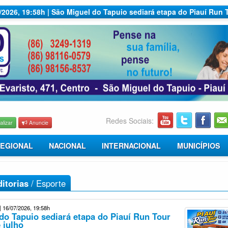
7/2026, 19:58h | São Miguel do Tapuio sediará etapa do Piauí Run 
Redes Sociais:
alizar
Anuncie
EGIONAL
NACIONAL
INTERNACIONAL
MUNICÍPIOS
itorias
/
Esporte
| 16/07/2026, 19:58h
do Tapuio sediará etapa do Piauí Run Tour
 julho