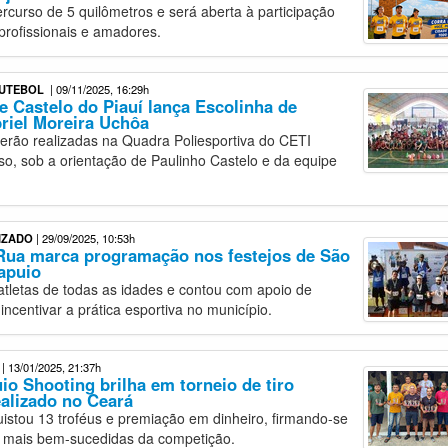
ercurso de 5 quilômetros e será aberta à participação
profissionais e amadores.
FUTEBOL
| 09/11/2025, 16:29h
de Castelo do Piauí lança Escolinha de
riel Moreira Uchôa
serão realizadas na Quadra Poliesportiva do CETI
, sob a orientação de Paulinho Castelo e da equipe
IZADO
| 29/09/2025, 10:53h
Rua marca programação nos festejos de São
apuio
atletas de todas as idades e contou com apoio de
incentivar a prática esportiva no município.
| 13/01/2025, 21:37h
io Shooting brilha em torneio de tiro
ealizado no Ceará
istou 13 troféus e premiação em dinheiro, firmando-se
mais bem-sucedidas da competição.