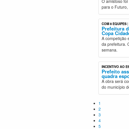
O amistoso foi
para o Futuro,
COM 8 EQUIPES
|
Prefeitura 
Copa Cidad
A competição 
da prefeitura. 
semana.
INCENTIVO AO 
Prefeito as
quadra espo
A obra será co
do município d
1
2
3
4
5