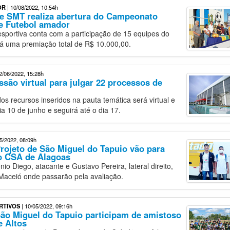
OR
| 10/08/2022, 10:54h
de SMT realiza abertura do Campeonato
e Futebol amador
sportiva conta com a participação de 15 equipes do
rá uma premiação total de R$ 10.000,00.
2/06/2022, 15:28h
ssão virtual para julgar 22 processos de
os recursos inseridos na pauta temática será virtual e
dia 10 de junho e seguirá até o dia 17.
5/2022, 08:09h
rojeto de São Miguel do Tapuio vão para
o CSA de Alagoas
io Diego, atacante e Gustavo Pereira, lateral direito,
Maceió onde passarão pela avaliação.
RTIVOS
| 10/05/2022, 09:16h
ão Miguel do Tapuio participam de amistoso
e Altos