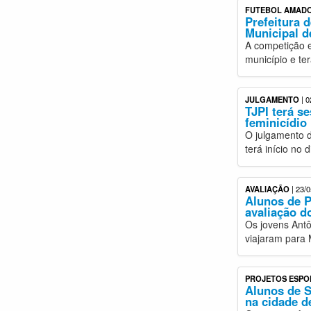
FUTEBOL AMAD
Prefeitura 
Municipal d
A competição e
município e te
JULGAMENTO
| 0
TJPI terá se
feminicídio
O julgamento d
terá início no 
AVALIAÇÃO
| 23/0
Alunos de P
avaliação d
Os jovens Antôn
viajaram para 
PROJETOS ESPO
Alunos de S
na cidade d