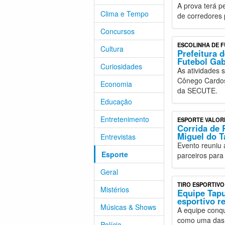
A prova terá p
Clima e Tempo
de corredores 
Concursos
ESCOLINHA DE 
Cultura
Prefeitura 
Futebol Gab
Curiosidades
As atividades 
Cônego Cardoso
Economia
da SECUTE.
Educação
Entretenimento
ESPORTE VALOR
Corrida de 
Miguel do T
Entrevistas
Evento reuniu 
Esporte
parceiros para 
Geral
TIRO ESPORTIVO
Mistérios
Equipe Tapu
esportivo r
Músicas & Shows
A equipe conqu
como uma das 
Polícia