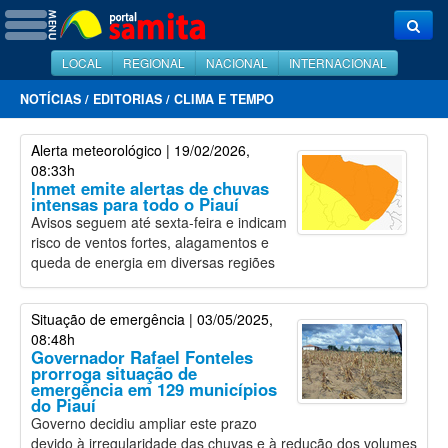
LOCAL
REGIONAL
NACIONAL
INTERNACIONAL
NOTÍCIAS
/
EDITORIAS
/
CLIMA E TEMPO
Alerta meteorológico
| 19/02/2026,
08:33h
Inmet emite alertas de chuvas
intensas para todo o Piauí
Avisos seguem até sexta-feira e indicam
risco de ventos fortes, alagamentos e
queda de energia em diversas regiões
Situação de emergência
| 03/05/2025,
08:48h
Governador Rafael Fonteles
prorroga situação de
emergência em 129 municípios
do Piauí
Governo decidiu ampliar este prazo
devido à irregularidade das chuvas e à redução dos volumes