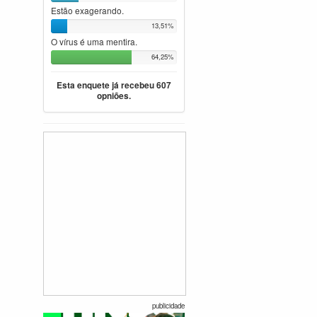
Estão exagerando.
13,51%
O vírus é uma mentira.
64,25%
Esta enquete já recebeu 607
opniões.
publicidade