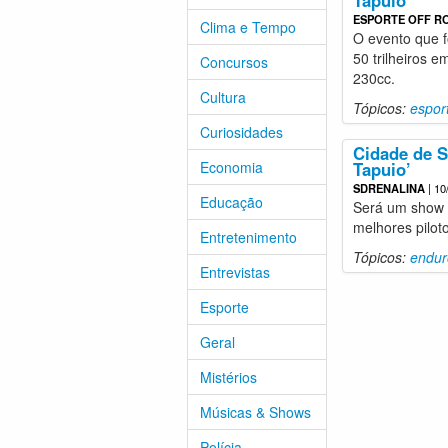
Tapuio
ESPORTE OFF R
Clima e Tempo
O evento que f
50 trilheiros e
Concursos
230cc.
Cultura
Tópicos:
espor
Curiosidades
Cidade de S
Economia
Tapuio’
SDRENALINA
| 10
Educação
Será um show 
melhores pilot
Entretenimento
Tópicos:
endur
Entrevistas
Esporte
Geral
Mistérios
Músicas & Shows
Polícia