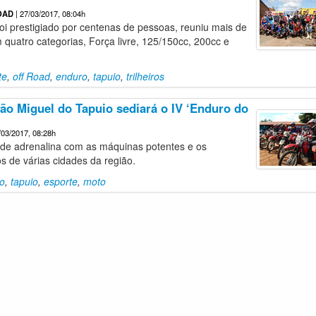
OAD
| 27/03/2017, 08:04h
oi prestigiado por centenas de pessoas, reuniu mais de
m quatro categorias, Força livre, 125/150cc, 200cc e
te
,
off Road
,
enduro
,
tapuio
,
trilheiros
ão Miguel do Tapuio sediará o IV ‘Enduro do
/03/2017, 08:28h
de adrenalina com as máquinas potentes e os
os de várias cidades da região.
o
,
tapuio
,
esporte
,
moto