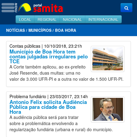
LOCAL
REGIONAL
NACIONAL
INTERNACIONAL
NOTÍCIAS
/
MUNICÍPIOS
/
BOA HORA
Contas públicas
| 10/10/2018, 23:21h
Município de Boa Hora tem
contas julgadas irregulares pelo
TCE
A Corte também aplicou, ao ex-prefeito
José Resende, duas multas: uma no
valor de 3.000 UFR-PI e a outra no valor de 1.500 UFR-PI.
Problema fundiário
| 23/03/2017, 23:14h
Antonio Felix solicita Audiência
Pública para cidade de Boa
Hora
A audiência pública será para tratar
sobre a problemática envolvendo a
regularização fundiária (urbana e rural) do município.