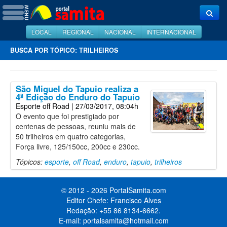
LOCAL
REGIONAL
NACIONAL
INTERNACIONAL
BUSCA POR TÓPICO: TRILHEIROS
São Miguel do Tapuio realiza a
4ª Edição do Enduro do Tapuio
Esporte off Road
| 27/03/2017, 08:04h
O evento que foi prestigiado por
centenas de pessoas, reuniu mais de
50 trilheiros em quatro categorias,
Força livre, 125/150cc, 200cc e 230cc.
Tópicos:
esporte
,
off Road
,
enduro
,
tapuio
,
trilheiros
© 2012 - 2026 PortalSamita.com
Editor Chefe: Francisco Alves
Redação: +55 86 8134-6662.
E-mail:
portalsamita@hotmail.com