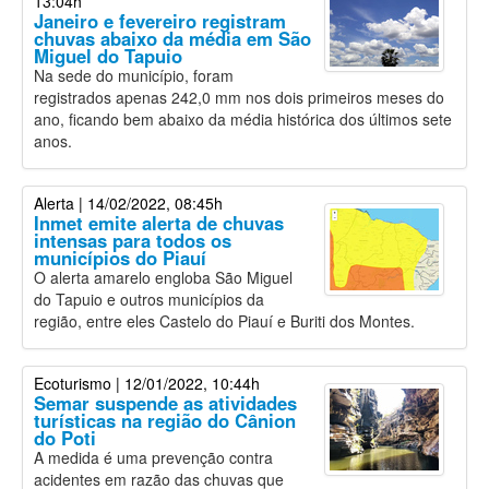
13:04h
Janeiro e fevereiro registram
chuvas abaixo da média em São
Miguel do Tapuio
Na sede do município, foram
registrados apenas 242,0 mm nos dois primeiros meses do
ano, ficando bem abaixo da média histórica dos últimos sete
anos.
Alerta
| 14/02/2022, 08:45h
Inmet emite alerta de chuvas
intensas para todos os
municípios do Piauí
O alerta amarelo engloba São Miguel
do Tapuio e outros municípios da
região, entre eles Castelo do Piauí e Buriti dos Montes.
Ecoturismo
| 12/01/2022, 10:44h
Semar suspende as atividades
turísticas na região do Cânion
do Poti
A medida é uma prevenção contra
acidentes em razão das chuvas que