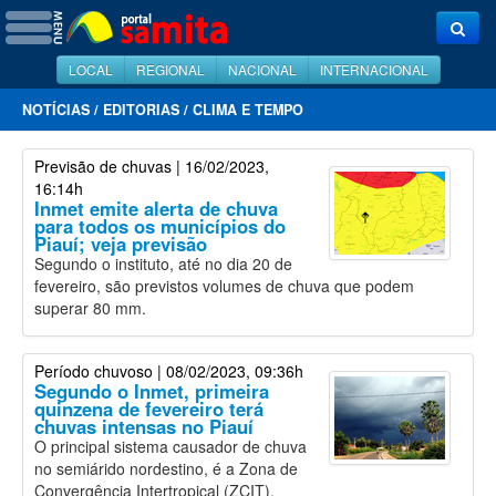
LOCAL
REGIONAL
NACIONAL
INTERNACIONAL
NOTÍCIAS
/
EDITORIAS
/
CLIMA E TEMPO
Previsão de chuvas
| 16/02/2023,
16:14h
Inmet emite alerta de chuva
para todos os municípios do
Piauí; veja previsão
Segundo o instituto, até no dia 20 de
fevereiro, são previstos volumes de chuva que podem
superar 80 mm.
Período chuvoso
| 08/02/2023, 09:36h
Segundo o Inmet, primeira
quinzena de fevereiro terá
chuvas intensas no Piauí
O principal sistema causador de chuva
no semiárido nordestino, é a Zona de
Convergência Intertropical (ZCIT).