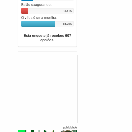
Estão exagerando.
13,51%
O vírus é uma mentira.
64,25%
Esta enquete já recebeu 607
opniões.
publicidade