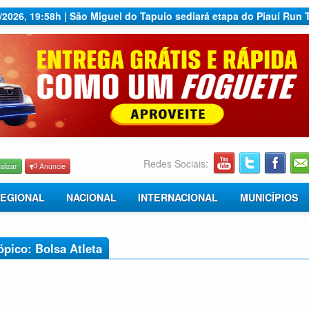
7/2026, 19:58h | São Miguel do Tapuio sediará etapa do Piauí Run 
Redes Sociais:
alizar
Anuncie
EGIONAL
NACIONAL
INTERNACIONAL
MUNICÍPIOS
ópico: Bolsa Atleta