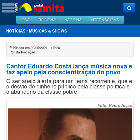
LOCAL
REGIONAL
NACIONAL
INTERNACIONAL
NOTÍCIAS
/
MÚSICAS & SHOWS
Publicada em 02/05/2021 - 17h20
Por
Da Redação
Cantor Eduardo Costa lança música nova e
faz apelo pela conscientização do povo
O sertanejo alerta para um tema recorrente, que é
o desvio do dinheiro público pela classe política e
o abandono da classe pobre.
Foto: Reprodução