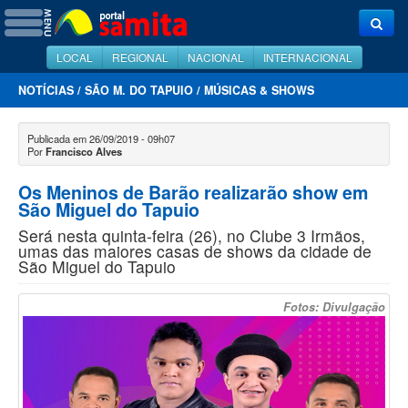
LOCAL
REGIONAL
NACIONAL
INTERNACIONAL
NOTÍCIAS
/
SÃO M. DO TAPUIO
/
MÚSICAS & SHOWS
Publicada em 26/09/2019 - 09h07
Por
Francisco Alves
Os Meninos de Barão realizarão show em
São Miguel do Tapuio
Será nesta quinta-feira (26), no Clube 3 Irmãos,
umas das maiores casas de shows da cidade de
São Miguel do Tapuio
Fotos: Divulgação