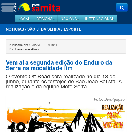
LOCAL
REGIONAL
NACIONAL
INTERNACIONAL
NOTÍCIAS
/
SÃO J. DA SERRA
/
ESPORTE
Publicada em 15/05/2017 - 10h20
Por
Francisco Alves
Vem aí a segunda edição do Enduro da
Serra na modalidade fim
O evento Off-Road será realizado no dia 18 de
junho, durante os festejos de São João Batista. A
realização é da equipe Moto Serra.
Foto: Divulgação